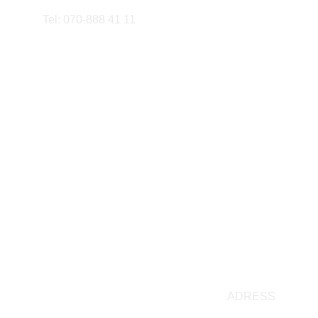
Tel: 070-888 41 11
info@bystromform.se
ekonomi@bystromform.se
ADRESS